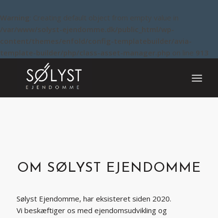
Warning
: Creating default object from empty value in
/var/www/solyst-ejendomme.dk/public_html/wp-
content/themes/enfold/config-templatebuilder/avia-
template-builder/php/class-asset-manager.php
on line
913
OM SØLYST EJENDOMME
Sølyst Ejendomme, har eksisteret siden 2020.
Vi beskæftiger os med ejendomsudvikling og